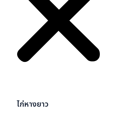
ไก่หางยาว