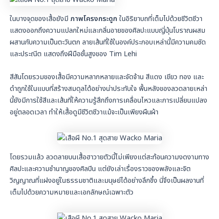
ในบางจุดของเสื้อยังมี
ภาพโครงกระดูก
ในอิริยาบถที่เต็มไปด้วยชีวิตชีวา
แสดงออกถึงความแปลกใหม่และกลิ่นอายของศิลปะแบบญี่ปุ่นโบราณผสม
ผสานกับความเป็นตะวันตก ลายเส้นที่ใช้ในองค์ประกอบเหล่านี้มีความคมชัด
และประณีต แสดงถึงฝีมือชั้นสูงของ Tim Lehi
สีสันโดยรวมของเสื้อมีความหลากหลายและจัดจ้าน สีแดง เขียว ทอง และ
ดำถูกใช้ในแบบที่สร้างสมดุลได้อย่างน่าประทับใจ พื้นหลังของลวดลายเหล่า
นี้ยังมีการใช้สีและเส้นที่ให้ความรู้สึกถึงการเคลื่อนไหวและการเปลี่ยนแปลง
อยู่ตลอดเวลา ทำให้เสื้อดูมีชีวิตชีวาแม้จะเป็นเพียงผืนผ้า
โดยรวมแล้ว ลวดลายบนเสื้อฮาวายตัวนี้ไม่เพียงแต่สะท้อนความงดงามทาง
ศิลปะและความชำนาญของศิลปิน แต่ยังเล่าเรื่องราวของพลังและจิต
วิญญาณที่แฝงอยู่ในธรรมชาติและมนุษย์ได้อย่างลึกซึ้ง นี่จึงเป็นผลงานที่
เต็มไปด้วยความหมายและเอกลักษณ์เฉพาะตัว