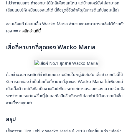
ไม่ว่าภายนอกจะทำออกมาได้ใกล้เคียงแค่ไหน แต่ป้ายแคร์ยังไม่สามารถ
เลียนแบบให้เหมือนของแท้ได้ นี่คือจุดชี้ชัดสำคัญในการตีแท้ปลอมเสื้อ)
สอนเช็คแท้ ปลอมเสื้อ Wacko Maria อ่านจบคุณจะสามารถเช็คได้ด้วยตัว
เอง ==>
คลิกอ่านที่นี่
เสื้อที่หายากที่สุดของ Wacko Maria
ด้วยจำนวนการผลิตที่จำกัดและความนิยมในหมู่นักสะสม เสื้อฮาวายตัวนี้ได้
รับการยกย่องว่าเป็นไอเท็มที่หายากที่สุดของ Wacko Maria ไม่เพียงแค่
เป็นเสื้อผ้า แต่ยังถือเป็นงานศิลปะที่ควรค่าแก่การครอบครอง ความร่วมมือ
ระหว่างแบรนด์แฟชั่นญี่ปุ่นและศิลปินชื่อดังระดับโลกทำให้มันกลายเป็นชิ้น
งานที่ทรงคุณค่า
สรุป
เสื้อฮาวาย Tim Lehi x Wacko Maria ปี 2018 เรียกสั้น ๆ ว่า “เสือผี/