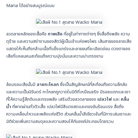
Maria ได้อย่างสมบูรณ์แบบ
ลวดลายหลักของเสื้อคือ
ภาพเสือ
ที่อยู่ในท่าทางต่างๆ ซึ่งสื่อถึงพลัง ความ
ดุร้าย และความสง่างามของสัตว์ผู้เป็นเจ้าแห่งพงไพร เส้นสายของลายเสือ
แสดงให้เห็นถึงกล้ามเนื้อที่แข็งแกร่งและลายขนที่ละเอียดอ่อน ดวงตาของ
เสือที่แหลมคมสะท้อนถึงความมุ่งมั่นและความน่าเกรงขาม
ล้อมรอบเสือนั้นมี
ลายกะโหลก
ซึ่งเป็นสัญลักษณ์ที่สะท้อนถึงความลึกลับ
และความเป็นนิรันดร์ กะโหลกถูกวาดในมิติที่เหมือนจริง มีรอยแตกและเงา
ที่ให้ความรู้สึกดิบและทรงพลัง เสริมด้วยลวดลายของ
เปลวไฟ
และ
คลื่น
น้ำ
ที่พาดผ่านทั่วตัวเสื้อ เปลวไฟมีสีแดงสดและทองอันร้อนแรง สื่อถึง
ความเคลื่อนไหวและพลังแห่งชีวิต ส่วนคลื่นน้ำสีเขียวเข้มที่มีการเล่นเงาและ
มิติช่วยเพิ่มความสมดุลและความสงบให้กับองค์ประกอบโดยรวม